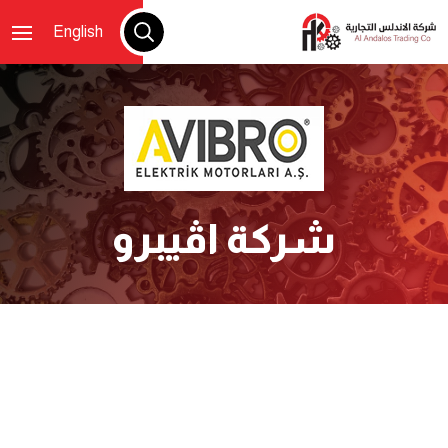
English
شركة اڤيبرو