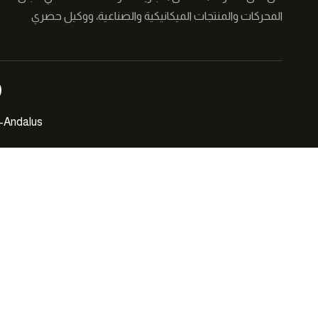
المحركات والمنتجات الميكانيكية والصناعية، ووكيل حصري
لمجموعة من الشركات التركية في الشرق الأوسط نعمل على
توفير حلول مبتكرة لقطاع الصناعة �...
l-Andalus