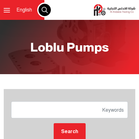
English
Loblu Pumps
Search